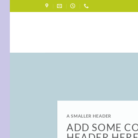
Skip
to
content
A SMALLER HEADER
ADD SOME C
HEADER HER