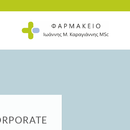
ORPORATE
E