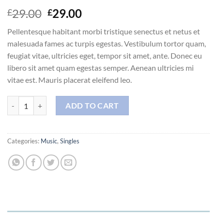
Original
Current
29.00
29.00
£
£
price
price
Pellentesque habitant morbi tristique senectus et netus et
was:
is:
malesuada fames ac turpis egestas. Vestibulum tortor quam,
£29.00.
£29.00.
feugiat vitae, ultricies eget, tempor sit amet, ante. Donec eu
libero sit amet quam egestas semper. Aenean ultricies mi
vitae est. Mauris placerat eleifend leo.
Woo Single #2 quantity
ADD TO CART
Categories:
Music
,
Singles