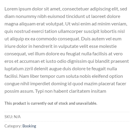
Lorem ipsum dolor sit amet, consectetuer adipiscing elit, sed
diam nonummy nibh euismod tincidunt ut laoreet dolore
magna aliquam erat volutpat. Ut wisi enim ad minim veniam,
quis nostrud exerci tation ullamcorper suscipit lobortis nisl
ut aliquip ex ea commodo consequat. Duis autem vel eum
iriure dolor in hendrerit in vulputate velit esse molestie
consequat, vel illum dolore eu feugiat nulla facilisis at vero
eros et accumsan et iusto odio dignissim qui blandit praesent
luptatum zzril delenit augue duis dolore te feugait nulla
facilisi. Nam liber tempor cum soluta nobis eleifend option
congue nihil imperdiet doming id quod mazim placerat facer
possim assum. Typi non habent claritatem insitam
This product is currently out of stock and unavailable.
SKU:
N/A
Category:
Booking