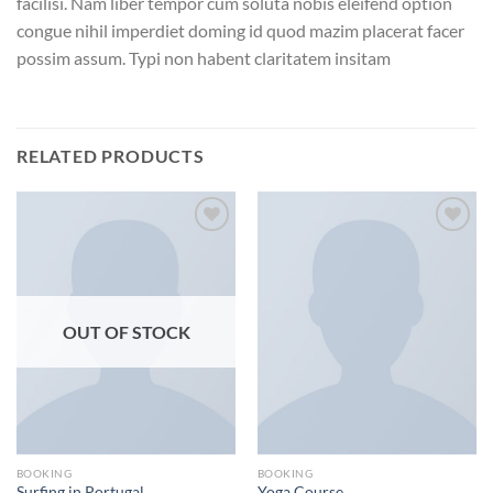
facilisi. Nam liber tempor cum soluta nobis eleifend option
congue nihil imperdiet doming id quod mazim placerat facer
possim assum. Typi non habent claritatem insitam
RELATED PRODUCTS
Add to
Add to
wishlist
wishlist
OUT OF STOCK
BOOKING
BOOKING
Surfing in Portugal
Yoga Course